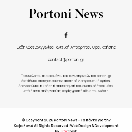
Εκδηλώσεις
Αγγελίες
Πολιτική Απορρήτου
Όροι χρήσης
contact@portoni.gr
Το σύνολο του περιεχομένου και των υπηρεσιών του portoni.gr
διατίθεται στους επισκέπτες αυστηρά για προσωπική χρήση.
Απαγορεύεται η χρήση ή επανεκπομπή του, σε οποιοδήποτε μέσο,
μετά ή άνευ επεξεργασίας, χωρίς γραπτή άδεια του εκδότη.
© Copyright 2026 Portoni News - Τα πάντα για την
Κεφαλονιά All Rights Reserved |
Web Design & Development
by
.
Life
Think