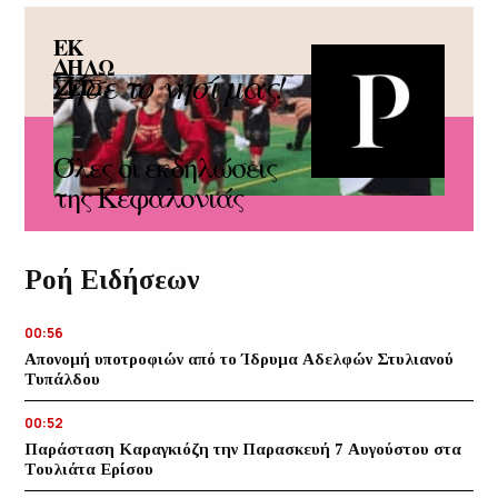
ΕΚ
ΔΗΛΩ
Ζήσε το νησί μας!
ΣΕΙΣ
Όλες οι εκδηλώσεις
της Κεφαλονιάς
Ροή Ειδήσεων
00:56
Απονομή υποτροφιών από το Ίδρυμα Αδελφών Στυλιανού
Τυπάλδου
00:52
Παράσταση Καραγκιόζη την Παρασκευή 7 Αυγούστου στα
Τουλιάτα Ερίσου