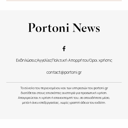
Εκδηλώσεις
Αγγελίες
Πολιτική Απορρήτου
Όροι χρήσης
contact@portoni.gr
Το σύνολο του περιεχομένου και των υπηρεσιών του portoni.gr
διατίθεται στους επισκέπτες αυστηρά για προσωπική χρήση.
Απαγορεύεται η χρήση ή επανεκπομπή του, σε οποιοδήποτε μέσο,
μετά ή άνευ επεξεργασίας, χωρίς γραπτή άδεια του εκδότη.