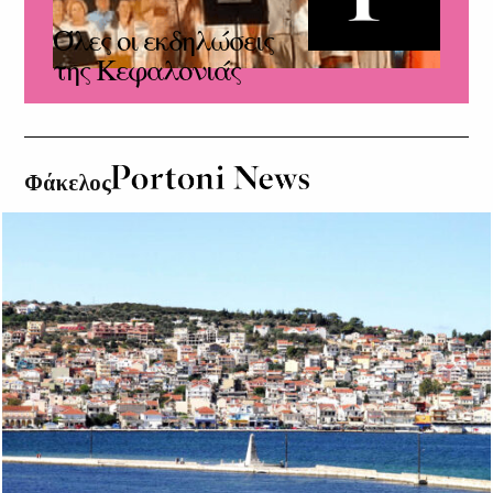
Όλες οι εκδηλώσεις
της Κεφαλονιάς
Φάκελος