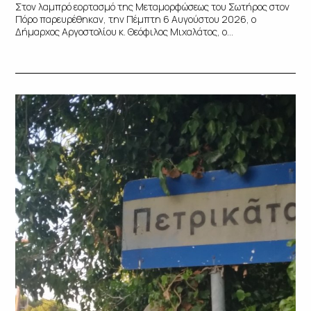
Στον λαμπρό εορτασμό της Μεταμορφώσεως του Σωτήρος στον
Πόρο παρευρέθηκαν, την Πέμπτη 6 Αυγούστου 2026, ο
Δήμαρχος Αργοστολίου κ. Θεόφιλος Μιχαλάτος, ο...