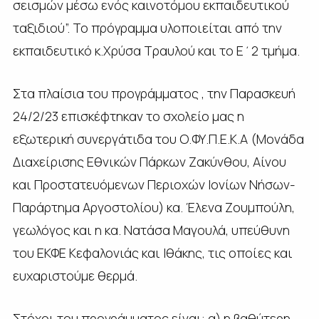
σεισμών μέσω ενός καινοτόμου εκπαιδευτικού
ταξιδιού”. Το πρόγραμμα υλοποιείται από την
εκπαιδευτικό κ.Χρύσα Τραυλού και το Ε΄2 τμήμα.
Στα πλαίσια του προγράμματος , την Παρασκευή
24/2/23 επισκέφτηκαν το σχολείο μας η
εξωτερική συνεργάτιδα του Ο.ΦΥ.Π.Ε.Κ.Α (Μονάδα
Διαχείρισης Εθνικών Πάρκων Ζακύνθου, Αίνου
και Προστατευόμενων Περιοχών Ιονίων Νήσων-
Παράρτημα Αργοστολίου) κα. Έλενα Ζουμπούλη,
γεωλόγος και η κα. Νατάσα Μαγουλά, υπεύθυνη
του ΕΚΦΕ Κεφαλονιάς και Ιθάκης, τις οποίες και
ευχαριστούμε θερμά.
Στόχοι του προγράμματος είναι: α) η βαθύτερη