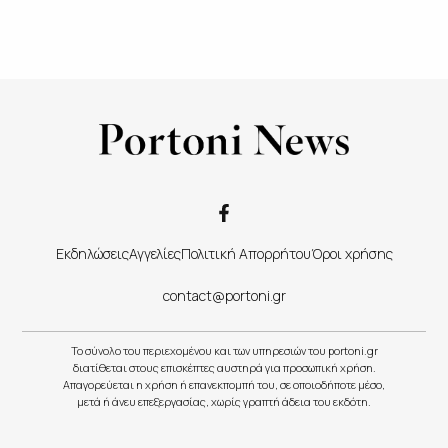
Εκδηλώσεις
Αγγελίες
Πολιτική Απορρήτου
Όροι χρήσης
contact@portoni.gr
Το σύνολο του περιεχομένου και των υπηρεσιών του portoni.gr
διατίθεται στους επισκέπτες αυστηρά για προσωπική χρήση.
Απαγορεύεται η χρήση ή επανεκπομπή του, σε οποιοδήποτε μέσο,
μετά ή άνευ επεξεργασίας, χωρίς γραπτή άδεια του εκδότη.