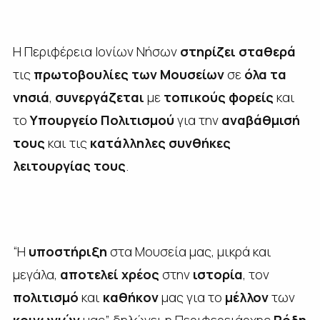
Η Περιφέρεια Ιονίων Νήσων
στηρίζει σταθερά
τις
πρωτοβουλίες των Μουσείων
σε
όλα τα
νησιά
,
συνεργάζεται
με
τοπικούς φορείς
και
το
Υπουργείο Πολιτισμού
για την
αναβάθμισή
τους
και τις
κατάλληλες συνθήκες
λειτουργίας τους
.
“Η
υποστήριξη
στα Μουσεία μας, μικρά και
μεγάλα,
αποτελεί χρέος
στην
ιστορία
, τον
πολιτισμό
και
καθήκον
μας για το
μέλλον
των