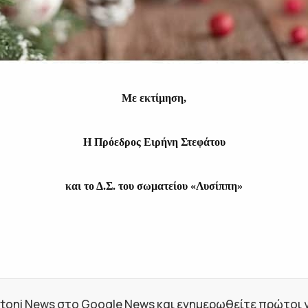
Με εκτίμηση,
Η Πρόεδρος Ειρήνη Στεφάτου
και το Δ.Σ. του σωματείου «Λυσίππη»
toni News στο Google News και ενημερωθείτε πρώτοι για