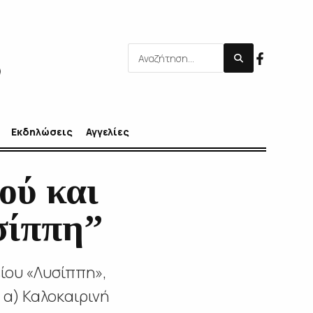
Εκδηλώσεις
Αγγελίες
ού και
σίππη”
είου «Λυσίππη»,
α) Καλοκαιρινή