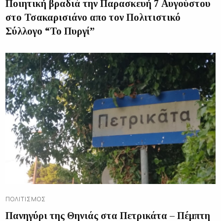
Ποιητική βραδιά την Παρασκευή 7 Αυγούστου
στο Τσακαρισιάνο απο τον Πολιτιστικό
Σύλλογο “Το Πυργί”
ΠΟΛΙΤΙΣΜΌΣ
Πανηγύρι της Θηνιάς στα Πετρικάτα – Πέμπτη