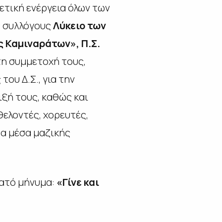
ετική ενέργεια όλων των
ς συλλόγους
Λύκειο των
ς Καμιναράτων», Π.Σ.
τη συμμετοχή τους,
 του Δ.Σ., για την
ιξή τους, καθώς και
ελοντές, χορευτές,
τα μέσα μαζικής
νατό μήνυμα:
«Γίνε και