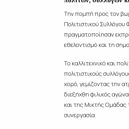
πολιτών, συλλόγων κ
Την πομπή προς τον βωμ
Πολιτιστικού Συλλόγου Φ
πραγματοποίησαν εκπρό
εθελοντισμό και τη σημ
Το καλλιτεχνικό και πο
πολιτιστικούς συλλόγους
χορό, γεμίζοντας την α
διεξήχθη φιλικός αγών
και της Μικτής Ομάδας τ
συνεργασία.