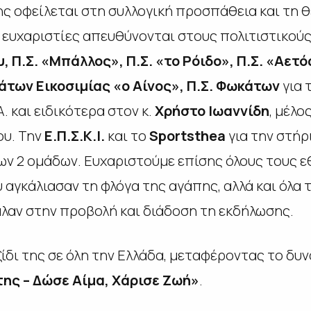
ης οφείλεται στη συλλογική προσπάθεια και τη θ
 ευχαριστίες απευθύνονται στους πολιτιστικού
 Π.Σ. «Μπάλλος», Π.Σ. «το Ρόιδο», Π.Σ. «Αετό
χάτων Εικοσιμίας «ο Αίνος», Π.Σ. Φωκάτων
για 
. και ειδικότερα στον κ.
Χρήστο Ιωαννίδη
, μέλος
ου. Την
Ε.Π.Σ.Κ.Ι.
και το
Sportsthea
για την στήρ
ων 2 ομάδων.
Ευχαριστούμε επίσης όλους τους εθ
 αγκάλιασαν τη φλόγα της αγάπης, αλλά και όλα 
λαν στην προβολή και διάδοση τη εκδήλωσης.
ξίδι της σε όλη την Ελλάδα, μεταφέροντας το δυ
ης – Δώσε Αίμα, Χάρισε Ζωή»
.