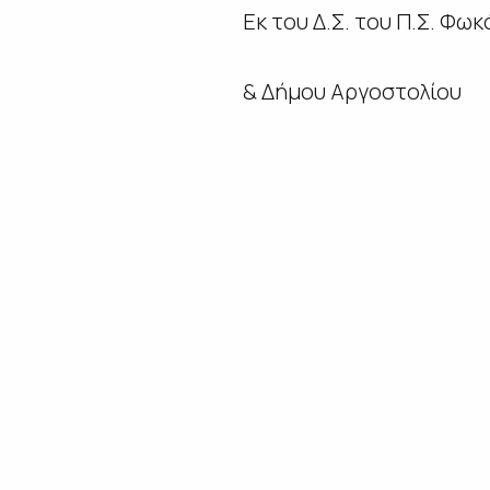
Εκ του Δ.Σ. του Π.Σ. Φω
& Δήμου Αργοστολίου