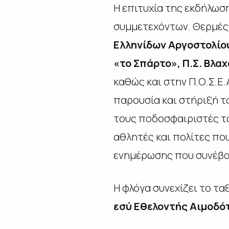
Η επιτυχία της εκδήλωσ
συμμετεχόντων. Θερμές
Ελληνίδων Αργοστολίου,
«το Σπάρτο», Π.Σ. Βλα
καθώς και στην Π.Ο.Σ.Ε.Α
παρουσία και στήριξή τ
τους ποδοσφαιριστές τ
αθλητές και πολίτες που
ενημέρωσης που συνέβα
Η φλόγα συνεχίζει το τα
εσύ Εθελοντής Αιμοδότ