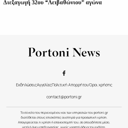
Διεξαγωγή 32ου “Λειβαθώνιου” αγώνα
Εκδηλώσεις
Αγγελίες
Πολιτική Απορρήτου
Όροι χρήσης
contact@portoni.gr
Το σύνολο του περιεχομένου και των υπηρεσιών του portoni.gr
διατίθεται στους επισκέπτες αυστηρά για προσωπική χρήση.
Απαγορεύεται η χρήση ή επανεκπομπή του, σε οποιοδήποτε μέσο,
μετά ή άνευ επεξεργασίας, χωρίς γραπτή άδεια του εκδότη.