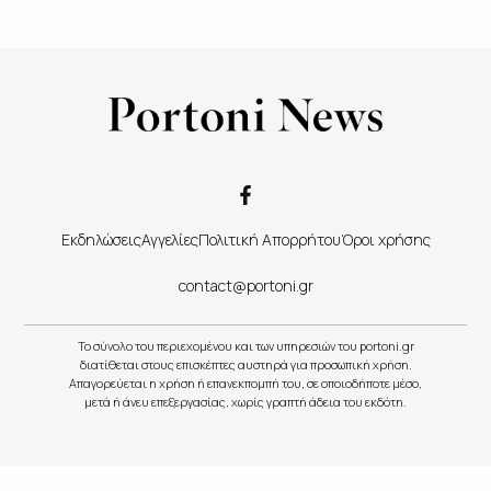
Εκδηλώσεις
Αγγελίες
Πολιτική Απορρήτου
Όροι χρήσης
contact@portoni.gr
Το σύνολο του περιεχομένου και των υπηρεσιών του portoni.gr
διατίθεται στους επισκέπτες αυστηρά για προσωπική χρήση.
Απαγορεύεται η χρήση ή επανεκπομπή του, σε οποιοδήποτε μέσο,
μετά ή άνευ επεξεργασίας, χωρίς γραπτή άδεια του εκδότη.