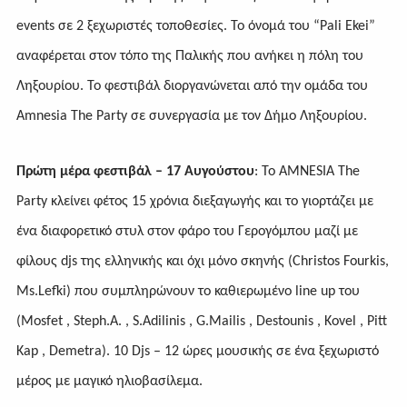
events σε 2 ξεχωριστές τοποθεσίες. Το όνομά του “Pali Ekei”
αναφέρεται στον τόπο της Παλικής που ανήκει η πόλη του
Ληξουρίου. Το φεστιβάλ διοργανώνεται από την ομάδα του
Amnesia
The
Party
σε συνεργασία με τον Δήμο Ληξουρίου.
Πρώτη μέρα φεστιβάλ – 17 Αυγούστου
: Το
AMNESIA
The
Party
κλείνει φέτος 15 χρόνια διεξαγωγής και το γιορτάζει με
ένα διαφορετικό στυλ στον φάρο του Γερογόμπου μαζί με
φίλους
djs
της ελληνικής και όχι μόνο σκηνής (
Christos
Fourkis
,
Ms
.
Lefki
) που συμπληρώνουν το καθιερωμένο
line
up
του
(
Mosfet
,
Steph
.
A
. ,
S
.
Adilinis
,
G
.
Mailis
,
Destounis
,
Kovel
,
Pitt
Kap
,
Demetra
). 10 Djs – 12 ώρες μουσικής σε ένα ξεχωριστό
μέρος με μαγικό ηλιοβασίλεμα.