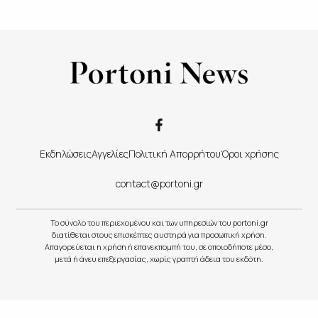
Εκδηλώσεις
Αγγελίες
Πολιτική Απορρήτου
Όροι χρήσης
contact@portoni.gr
Το σύνολο του περιεχομένου και των υπηρεσιών του portoni.gr
διατίθεται στους επισκέπτες αυστηρά για προσωπική χρήση.
Απαγορεύεται η χρήση ή επανεκπομπή του, σε οποιοδήποτε μέσο,
μετά ή άνευ επεξεργασίας, χωρίς γραπτή άδεια του εκδότη.