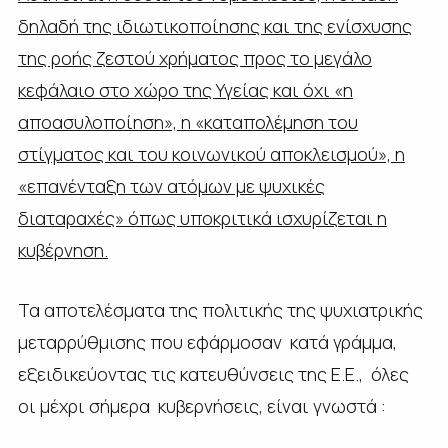
δηλαδή της ιδιωτικοποίησης και της ενίσχυσης
της ροής ζεστού χρήματος προς το μεγάλο
κεφάλαιο στο χώρο της Υγείας και όχι «η
αποασυλοποίηση», η «καταπολέμηση του
στίγματος και του κοινωνικού αποκλεισμού», η
«επανένταξη των ατόμων με ψυχικές
διαταραχές» όπως υποκριτικά ισχυρίζεται η
κυβέρνηση.
Τα αποτελέσματα της πολιτικής της ψυχιατρικής
μεταρρύθμισης που εφάρμοσαν κατά γράμμα,
εξειδικεύοντας τις κατευθύνσεις της Ε.Ε., όλες
οι μέχρι σήμερα κυβερνήσεις, είναι γνωστά :