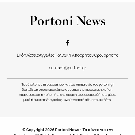
Εκδηλώσεις
Αγγελίες
Πολιτική Απορρήτου
Όροι χρήσης
contact@portoni.gr
Το σύνολο του περιεχομένου και των υπηρεσιών του portoni.gr
διατίθεται στους επισκέπτες αυστηρά για προσωπική χρήση.
Απαγορεύεται η χρήση ή επανεκπομπή του, σε οποιοδήποτε μέσο,
μετά ή άνευ επεξεργασίας, χωρίς γραπτή άδεια του εκδότη.
© Copyright 2026 Portoni News - Τα πάντα για την