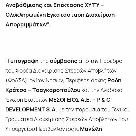
Αναβάθμισης και Επέκτασης ΧΥΤΥ –
Ολοκληρωμένη Εγκατάσταση Διαχείριση
Απορριμμάτων”.
Η
υπογραφή
της
σύμβασης
από την Πρόεδρο
του Φορέα Διαχείρισης Στερεών Αποβλήτων
(ΦοΔΣΑ) Ιονίων Νήσων, Περιφερειάρχης
Ρόδη
Κράτσα – Τσαγκαροπούλου
και την Ανάδοχο
Ένωση Εταιριών
ΜΕΣΟΓΕΙΟΣ Α.Ε. – P & C
DEVELOPMENT S.A.
με την παρουσία του Γενικού
Γραμματέα Διαχείρισης Στερεών Αποβλήτων του
Υπουργείου Περιβάλλοντος κ.
Μανώλη