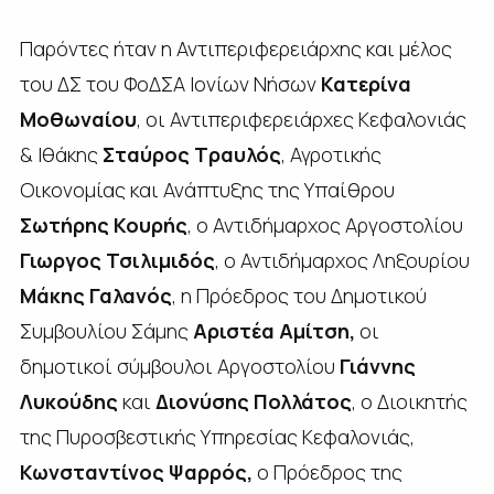
Παρόντες ήταν η Αντιπεριφερειάρχης και μέλος
του ΔΣ του ΦοΔΣΑ Ιονίων Νήσων
Κατερίνα
Μοθωναίου
, οι Αντιπεριφερειάρχες Κεφαλονιάς
& Ιθάκης
Σταύρος Τραυλός
, Αγροτικής
Οικονομίας και Ανάπτυξης της Υπαίθρου
Σωτήρης Κουρής
, ο Αντιδήμαρχος Αργοστολίου
Γιωργος Τσιλιμιδός
, ο Αντιδήμαρχος Ληξουρίου
Μάκης Γαλανός
, η Πρόεδρος του Δημοτικού
Συμβουλίου Σάμης
Αριστέα Αμίτση
,
οι
δημοτικοί σύμβουλοι Αργοστολίου
Γιάννης
Λυκούδης
και
Διονύσης Πολλάτος
, ο Διοικητής
της Πυροσβεστικής Υπηρεσίας Κεφαλονιάς,
Κωνσταντίνος Ψαρρός
,
ο Πρόεδρος της