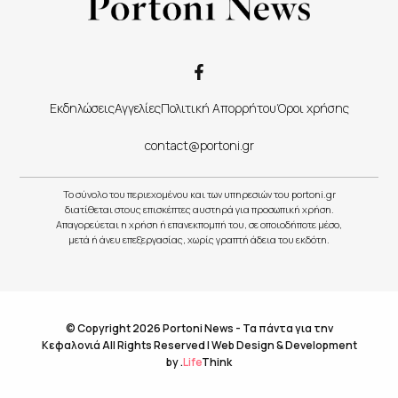
Εκδηλώσεις
Αγγελίες
Πολιτική Απορρήτου
Όροι χρήσης
contact@portoni.gr
Το σύνολο του περιεχομένου και των υπηρεσιών του portoni.gr
διατίθεται στους επισκέπτες αυστηρά για προσωπική χρήση.
Απαγορεύεται η χρήση ή επανεκπομπή του, σε οποιοδήποτε μέσο,
μετά ή άνευ επεξεργασίας, χωρίς γραπτή άδεια του εκδότη.
© Copyright 2026 Portoni News - Τα πάντα για την
Κεφαλονιά All Rights Reserved |
Web Design & Development
by
.
Life
Think