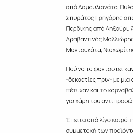
από Δαμουλιανάτα, Πυλα
Σπυράτος Γρηγόρης από
Περδίκης από Ληξούρι, 
Αραβαντινός Μαλλιώρης
Μαντουκάτα, Νιοχωρίτης
Πού να το φανταστεί κα
-δεκαετίες πριν- με μι
πέτυχαν και το καρναβαλ
για χάρη του αντιπροσώ
Έπειτα από λίγο καιρό, 
συμμετοχή των προϊόντω