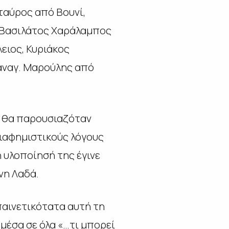
ταύρος από Βουνί,
, Βασιλάτος Χαράλαμπος
ειος, Κυριάκος
αναγ. Μαρούλης από
υ- θα παρουσιαζόταν
διαφημιστικούς λόγους
η υλοποίησή της έγινε
νη Λαδά.
επαινετικότατα αυτή τη
μέσα σε όλα «…
τι μπορεί