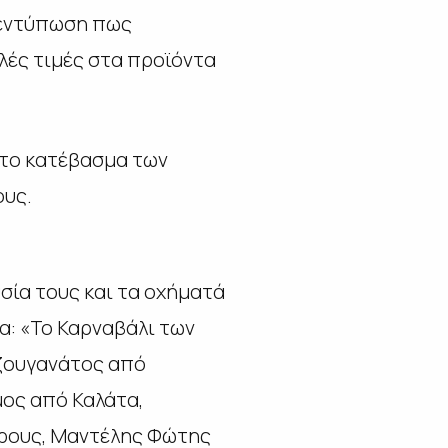
ν εντύπωση πως
αλές τιμές στα προϊόντα
στο κατέβασμα των
ους.
σία τους και τα οχήματά
α: «Το Καρναβάλι των
Τζουγανάτος από
ος από Καλάτα,
άρους, Μαντέλης Φώτης