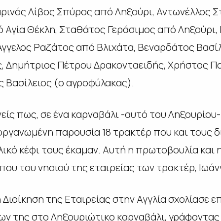
ρινός Λίβος Σπύρος από Ληξούρι, Αντωνέλλος Σ
 Αγία Θέκλη, Σταθάτος Γεράσιμος από Ληξούρι
Άγγελος Ραζάτος από Βλιχάτα, Βεναρδάτος Βασίλ
, Δημήτριος Πέτρου Δρακονταειδής, Χρήστος Π
 Βασίλειος (ο αγροφύλακας).
νείς πως, σε ένα καρναβάλι -αυτό του Ληξουρίο
α οργανωμένη παρουσία 18 τρακτέρ που και τους 
ικό κέφι τους έκαμαν. Αυτή η πρωτοβουλία και 
που του νησιού της εταιρείας των τρακτέρ, Ιωάν
η Διοίκηση της Εταιρείας στην Αγγλία σχολίασε 
ν της στο Ληξουριώτικο καρναβάλι, γράφοντας 