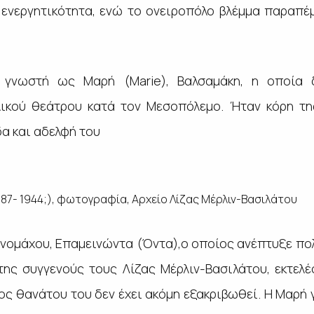
η ενεργητικότητα, ενώ το ονειροπόλο βλέμμα παραπέ
, γνωστή ως Μαρή (Marie), Βαλσαμάκη, η οποία
ικού θεάτρου κατά τον Μεσοπόλεμο. Ήταν κόρη τη
α και αδελφή του
87- 1944;), φωτογραφία, Αρχείο Λίζας Μέρλιν-Βασιλάτου
νομάχου, Επαμεινώντα (Όντα),ο οποίος ανέπτυξε πολι
ης συγγενούς τους Λίζας Μέρλιν-Βασιλάτου, εκτελέ
ος θανάτου του δεν έχει ακόμη εξακριβωθεί. Η Μαρή