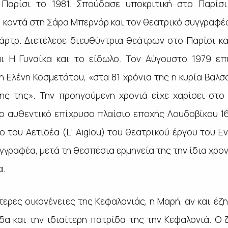
Παρίσι το 1981. Σπούδασε υποκριτική στο Παρίσ
, κοντά στη Σάρα Μπερνάρ και τον θεατρικό συγγραφέ
άρτρ. Διετέλεσε διευθύντρια θεάτρων στο Παρίσι κ
αι
Η Γυναίκα και το είδωλο.
Τον Αύγουστο 1979 επι
Ελένη Κοσμετάτου, «στα 81 χρόνια της η κυρία Βαλσ
ης της». Την προηγούμενη χρονιά είχε χαρίσει στο
ο αυθεντικό επίχρυσο πλαίσιο εποχής Λουδοβίκου 1
πο του
Αετιδέα (
L
’
Aiglou
)
του θεατρικού έργου του Ε
γγραφέα, μετά τη θεσπέσια ερμηνεία της την ίδια χρονιά
α.
τερες οικογένειες της Κεφαλονιάς, η Μαρή, αν και έζη
δα και την ιδιαίτερη πατρίδα της την Κεφαλονιά. Ο