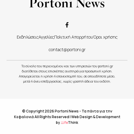
Εκδηλώσεις
Αγγελίες
Πολιτική Απορρήτου
Όροι χρήσης
contact@portoni.gr
Το σύνολο του περιεχομένου και των υπηρεσιών του portoni.gr
διατίθεται στους επισκέπτες αυστηρά για προσωπική χρήση.
Απαγορεύεται η χρήση ή επανεκπομπή του, σε οποιοδήποτε μέσο,
μετά ή άνευ επεξεργασίας, χωρίς γραπτή άδεια του εκδότη.
© Copyright 2026 Portoni News - Τα πάντα για την
Κεφαλονιά All Rights Reserved |
Web Design & Development
by
.
Life
Think