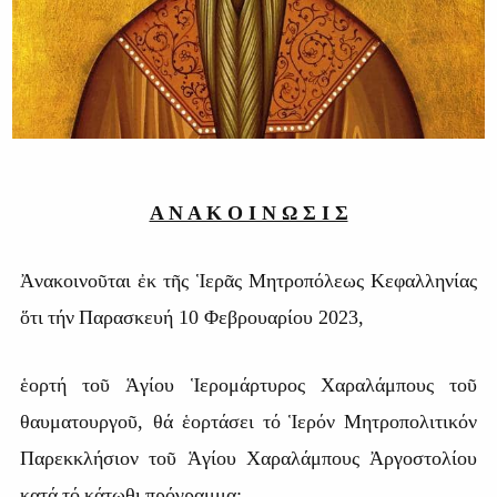
Α Ν Α Κ Ο Ι Ν Ω Σ Ι Σ
Ἀνακοινοῦται
ἐκ
τῆς
Ἱερᾶς
Μητροπόλεως
Κεφαλληνίας
ὅτι
τήν
Παρασκευή
10
Φεβρουαρίου
2023,
ἑορτή
τοῦ
Ἁγίου
Ἱερομάρτυρος
Χαραλάμπους
τοῦ
θαυματουργοῦ
,
θά ἑορτάσει
τό
Ἱερόν
Μητροπολιτικόν
Παρεκκλήσιον
τοῦ
Ἁγίου
Χαραλάμπους
Ἀργοστολίου
κατά
τό
κάτωθι
πρόγραμμα
: