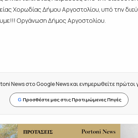
κείας Χορωδίας Δήμου Αργοστολίου,
υπό την διε
υμε!!!
O
ργάνωση Δήμος Αργοστολίου.
toni News στο Google News και ενημερωθείτε πρώτοι για
Προσθέστε μας στις Προτιμώμενες Πηγές
G