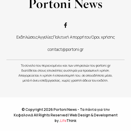
Εκδηλώσεις
Αγγελίες
Πολιτική Απορρήτου
Όροι χρήσης
contact@portoni.gr
Το σύνολο του περιεχομένου και των υπηρεσιών του portoni.gr
διατίθεται στους επισκέπτες αυστηρά για προσωπική χρήση.
Απαγορεύεται η χρήση ή επανεκπομπή του, σε οποιοδήποτε μέσο,
μετά ή άνευ επεξεργασίας, χωρίς γραπτή άδεια του εκδότη.
© Copyright 2026 Portoni News - Τα πάντα για την
Κεφαλονιά All Rights Reserved |
Web Design & Development
by
.
Life
Think