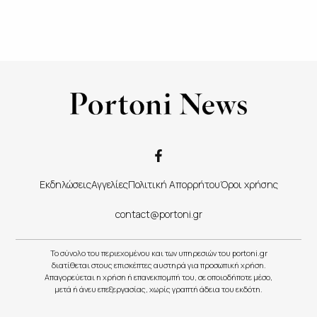
Εκδηλώσεις
Αγγελίες
Πολιτική Απορρήτου
Όροι χρήσης
contact@portoni.gr
Το σύνολο του περιεχομένου και των υπηρεσιών του portoni.gr
διατίθεται στους επισκέπτες αυστηρά για προσωπική χρήση.
Απαγορεύεται η χρήση ή επανεκπομπή του, σε οποιοδήποτε μέσο,
μετά ή άνευ επεξεργασίας, χωρίς γραπτή άδεια του εκδότη.