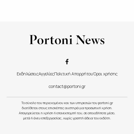
Εκδηλώσεις
Αγγελίες
Πολιτική Απορρήτου
Όροι χρήσης
contact@portoni.gr
Το σύνολο του περιεχομένου και των υπηρεσιών του portoni.gr
διατίθεται στους επισκέπτες αυστηρά για προσωπική χρήση.
Απαγορεύεται η χρήση ή επανεκπομπή του, σε οποιοδήποτε μέσο,
μετά ή άνευ επεξεργασίας, χωρίς γραπτή άδεια του εκδότη.