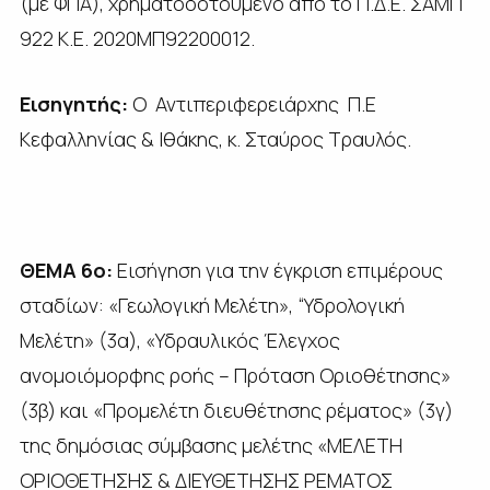
(με ΦΠΑ), χρηματοδοτούμενο από το Π.Δ.Ε. ΣΑΜΠ
922 Κ.Ε. 2020ΜΠ92200012.
Εισηγητής:
Ο Αντιπεριφερειάρχης Π.Ε
Κεφαλληνίας & Ιθάκης, κ. Σταύρος Τραυλός.
ΘΕΜΑ 6ο:
Εισήγηση για την έγκριση επιμέρους
σταδίων: «Γεωλογική Μελέτη», “Υδρολογική
Μελέτη» (3α), «Υδραυλικός Έλεγχος
ανομοιόμορφης ροής – Πρόταση Οριοθέτησης»
(3β) και «Προμελέτη διευθέτησης ρέματος» (3γ)
της δημόσιας σύμβασης μελέτης «ΜΕΛΕΤΗ
ΟΡΙΟΘΕΤΗΣΗΣ & ΔΙΕΥΘΕΤΗΣΗΣ ΡΕΜΑΤΟΣ