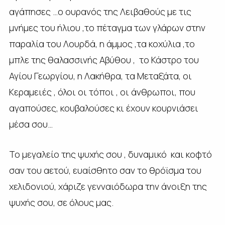
αγάπησες …ο ουρανός της Λειβαθούς με τις
μνήμες του ήλιου ,το πέταγμα των γλάρων στην
παραλία του Λουρδά, η άμμος ,τα κοχύλια ,το
μπλε της θαλασσινής Αβύθου , το Κάστρο του
Αγίου Γεωργίου, η Λακήθρα, τα Μεταξάτα, οι
Κεραμειές , όλοι οι τόποι , οι άνθρωποι, που
αγαπούσες, κουβαλούσες κι έχουν κουρνιάσει
μέσα σου…
Το μεγαλείο της ψυχής σου , δυναμικό και κοφτό
σαν του αετού, ευαίσθητο σαν το θρόϊσμα του
χελιδονιού, χάριζε γενναιόδωρα την άνοιξη της
ψυχής σου, σε όλους μας.