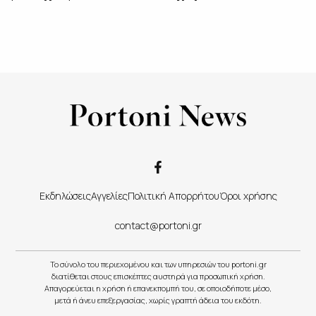
Εκδηλώσεις
Αγγελίες
Πολιτική Απορρήτου
Όροι χρήσης
contact@portoni.gr
Το σύνολο του περιεχομένου και των υπηρεσιών του portoni.gr
διατίθεται στους επισκέπτες αυστηρά για προσωπική χρήση.
Απαγορεύεται η χρήση ή επανεκπομπή του, σε οποιοδήποτε μέσο,
μετά ή άνευ επεξεργασίας, χωρίς γραπτή άδεια του εκδότη.