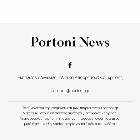
Εκδηλώσεις
Αγγελίες
Πολιτική Απορρήτου
Όροι χρήσης
contact@portoni.gr
Το σύνολο του περιεχομένου και των υπηρεσιών του portoni.gr
διατίθεται στους επισκέπτες αυστηρά για προσωπική χρήση.
Απαγορεύεται η χρήση ή επανεκπομπή του, σε οποιοδήποτε μέσο,
μετά ή άνευ επεξεργασίας, χωρίς γραπτή άδεια του εκδότη.