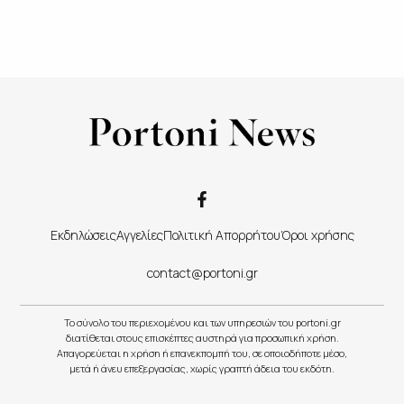
Εκδηλώσεις
Αγγελίες
Πολιτική Απορρήτου
Όροι χρήσης
contact@portoni.gr
Το σύνολο του περιεχομένου και των υπηρεσιών του portoni.gr
διατίθεται στους επισκέπτες αυστηρά για προσωπική χρήση.
Απαγορεύεται η χρήση ή επανεκπομπή του, σε οποιοδήποτε μέσο,
μετά ή άνευ επεξεργασίας, χωρίς γραπτή άδεια του εκδότη.