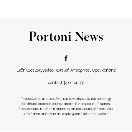
Εκδηλώσεις
Αγγελίες
Πολιτική Απορρήτου
Όροι χρήσης
contact@portoni.gr
Το σύνολο του περιεχομένου και των υπηρεσιών του portoni.gr
διατίθεται στους επισκέπτες αυστηρά για προσωπική χρήση.
Απαγορεύεται η χρήση ή επανεκπομπή του, σε οποιοδήποτε μέσο,
μετά ή άνευ επεξεργασίας, χωρίς γραπτή άδεια του εκδότη.