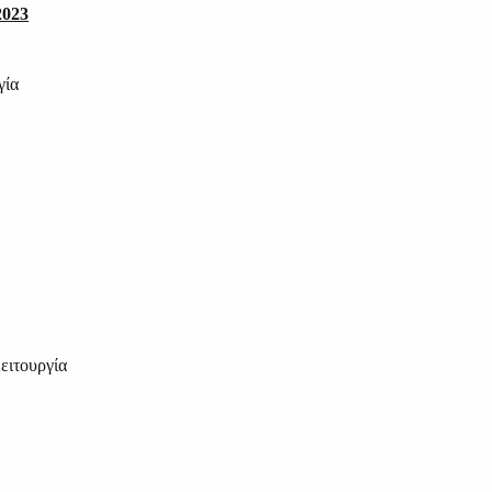
023
γία
ειτουργία