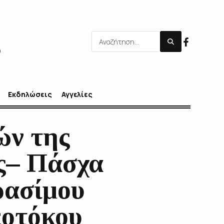
Εκδηλώσεις
Αγγελίες
ών της
ς– Πάσχα
ρασίμου
εοτόκου