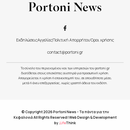
Εκδηλώσεις
Αγγελίες
Πολιτική Απορρήτου
Όροι χρήσης
contact@portoni.gr
Το σύνολο του περιεχομένου και των υπηρεσιών του portoni.gr
διατίθεται στους επισκέπτες αυστηρά για προσωπική χρήση.
Απαγορεύεται η χρήση ή επανεκπομπή του, σε οποιοδήποτε μέσο,
μετά ή άνευ επεξεργασίας, χωρίς γραπτή άδεια του εκδότη.
© Copyright 2026 Portoni News - Τα πάντα για την
Κεφαλονιά All Rights Reserved |
Web Design & Development
by
.
Life
Think