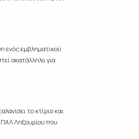
η ενός εμβληματικού
στεί ακατάλληλο για
λανίσει το κτίριο και
 ΕΠΑΛ Ληξουρίου που