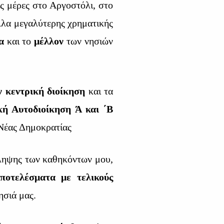
ες μέρες στο Αργοστόλι, στο
άλλα μεγαλύτερης χρηματικής
α
και το
μέλλον
των νησιών
ν κεντρική διοίκηση
και τα
κή Αυτοδιοίκηση Ά και ΄Β
 Νέας Δημοκρατίας
άληψης των καθηκόντων μου,
ποτελέσματα
με τελικούς
ησιά μας.