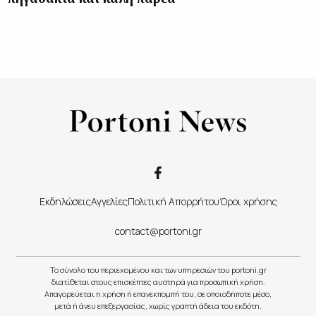
Εκδηλώσεις
Αγγελίες
Πολιτική Απορρήτου
Όροι χρήσης
contact@portoni.gr
Το σύνολο του περιεχομένου και των υπηρεσιών του portoni.gr
διατίθεται στους επισκέπτες αυστηρά για προσωπική χρήση.
Απαγορεύεται η χρήση ή επανεκπομπή του, σε οποιοδήποτε μέσο,
μετά ή άνευ επεξεργασίας, χωρίς γραπτή άδεια του εκδότη.