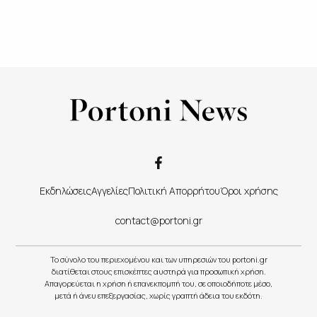
Εκδηλώσεις
Αγγελίες
Πολιτική Απορρήτου
Όροι χρήσης
contact@portoni.gr
Το σύνολο του περιεχομένου και των υπηρεσιών του portoni.gr
διατίθεται στους επισκέπτες αυστηρά για προσωπική χρήση.
Απαγορεύεται η χρήση ή επανεκπομπή του, σε οποιοδήποτε μέσο,
μετά ή άνευ επεξεργασίας, χωρίς γραπτή άδεια του εκδότη.