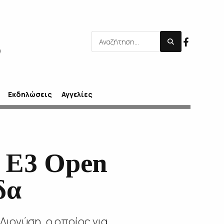
Εκδηλώσεις
Αγγελίες
ο Ε3 Open
δα
Διονύση, ο οποίος για