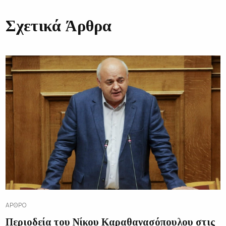
Σχετικά Άρθρα
ΆΡΘΡΟ
Περιοδεία του Νίκου Καραθανασόπουλου στις