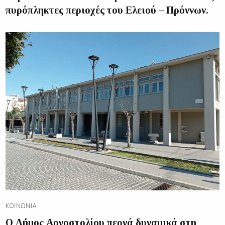
πυρόπληκτες περιοχές του Ελειού – Πρόννων.
ΚΟΙΝΩΝΊΑ
Ο Δήμος Αργοστολίου περνά δυναμικά στη