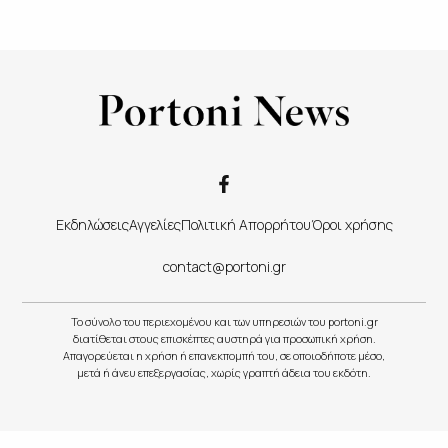
Εκδηλώσεις
Αγγελίες
Πολιτική Απορρήτου
Όροι χρήσης
contact@portoni.gr
Το σύνολο του περιεχομένου και των υπηρεσιών του portoni.gr
διατίθεται στους επισκέπτες αυστηρά για προσωπική χρήση.
Απαγορεύεται η χρήση ή επανεκπομπή του, σε οποιοδήποτε μέσο,
μετά ή άνευ επεξεργασίας, χωρίς γραπτή άδεια του εκδότη.