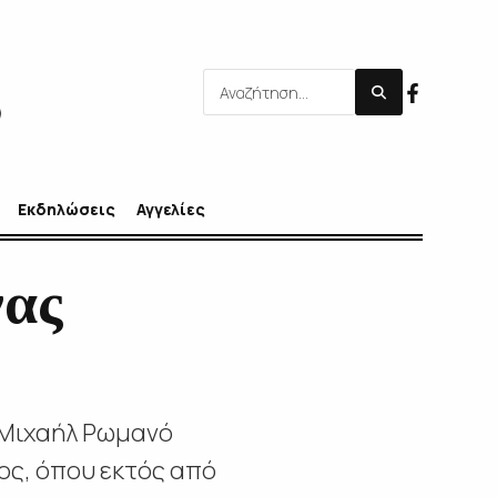
Εκδηλώσεις
Αγγελίες
νας
ν Μιχαήλ Ρωμανό
ος, όπου εκτός από