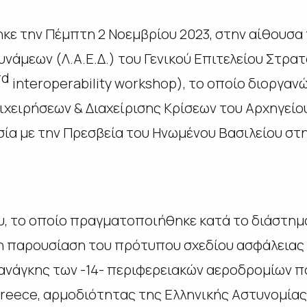
κε την Πέμπτη 2 Νοεμβρίου 2023, στην αίθουσα
άμεων (Λ.Α.Ε.Δ.) του Γενικού Επιτελείου Στρατο
rd
interoperability workshop), το οποίο διοργαν
ιχειρήσεων & Διαχείρισης Κρίσεων του Αρχηγείο
σία με την Πρεσβεία του Ηνωμένου Βασιλείου στ
υ, το οποίο πραγματοποιήθηκε κατά το διάστημ
 η παρουσίαση του πρότυπου σχεδίου ασφάλειας
νάγκης των -14- περιφερειακών αεροδρομίων πο
reece, αρμοδιότητας της Ελληνικής Αστυνομίας,