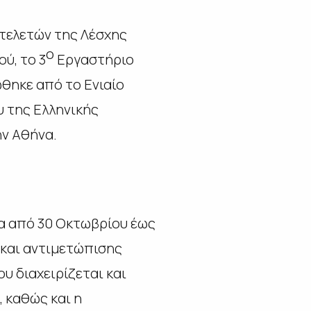
 τελετών της Λέσχης
ο
ύ, το 3
Εργαστήριο
ώθηκε από το Ενιαίο
υ της Ελληνικής
ην Αθήνα.
α από 30 Οκτωβρίου έως
 και αντιμετώπισης
υ διαχειρίζεται και
 καθώς και η