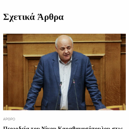
Σχετικά Άρθρα
ΆΡΘΡΟ
Περιοδεία του Νίκου Καραθανασόπουλου στις