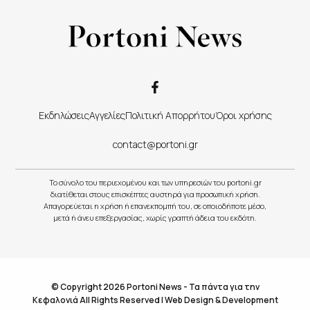
Εκδηλώσεις
Αγγελίες
Πολιτική Απορρήτου
Όροι χρήσης
contact@portoni.gr
Το σύνολο του περιεχομένου και των υπηρεσιών του portoni.gr
διατίθεται στους επισκέπτες αυστηρά για προσωπική χρήση.
Απαγορεύεται η χρήση ή επανεκπομπή του, σε οποιοδήποτε μέσο,
μετά ή άνευ επεξεργασίας, χωρίς γραπτή άδεια του εκδότη.
© Copyright 2026 Portoni News - Τα πάντα για την
Κεφαλονιά All Rights Reserved |
Web Design & Development