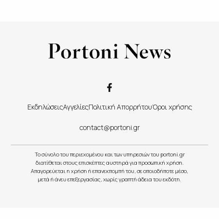
Εκδηλώσεις
Αγγελίες
Πολιτική Απορρήτου
Όροι χρήσης
contact@portoni.gr
Το σύνολο του περιεχομένου και των υπηρεσιών του portoni.gr
διατίθεται στους επισκέπτες αυστηρά για προσωπική χρήση.
Απαγορεύεται η χρήση ή επανεκπομπή του, σε οποιοδήποτε μέσο,
μετά ή άνευ επεξεργασίας, χωρίς γραπτή άδεια του εκδότη.