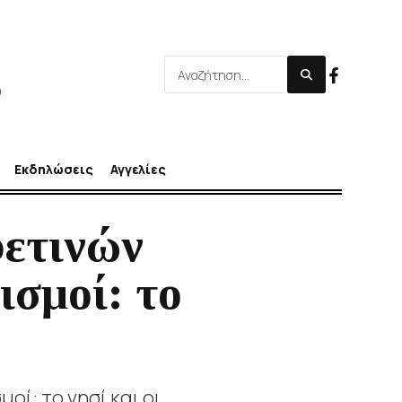
Εκδηλώσεις
Αγγελίες
φετινών
ισμοί: το
ί: το νησί και οι