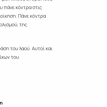
ου πάνε κόντρα στις
ιοίκηση. Πάνε κόντρα
λισμού, της
άση του λαού. Αυτοί και
ίκων του.
η