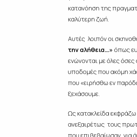
κατανόηση της πραγματι
καλύτερη ζωή.
Αυτές λοιπόν οι σκηνοθε
την αλήθεια…»
όπως ευ
ενώνονται με όλες όσες
υποδομές που ακόμη χάσ
που «
ειρήσθω εν παρόδω
ξεχάσουμε.
Ως κατακλείδα εκφράζω 
ανεξαιρέτως τους πρωτα
που επιβεβαίωσαν, για 