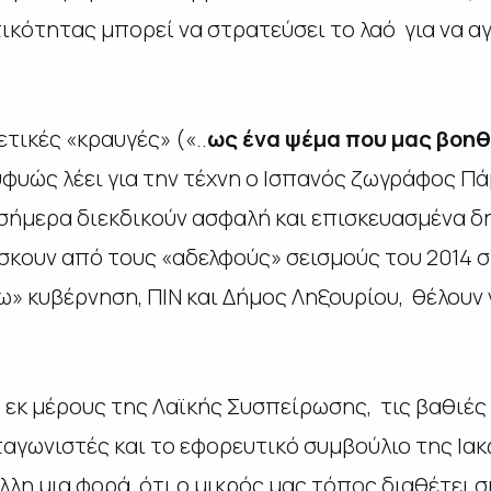
κότητας μπορεί να στρατεύσει το λαό για να αγω
τικές «κραυγές» («..
ως ένα ψέμα που μας βοη
φυώς λέει για την τέχνη ο Ισπανός ζωγράφος Πά
 σήμερα διεκδικούν ασφαλή και επισκευασμένα δη
κουν από τους «αδελφούς» σεισμούς του 2014 σ
» κυβέρνηση, ΠΙΝ και Δήμος Ληξουρίου, θέλουν 
εκ μέρους της Λαϊκής Συσπείρωσης, τις βαθιές 
γωνιστές και το εφορευτικό συμβούλιο της Ιακ
άλλη μια φορά, ότι ο μικρός μας τόπος διαθέτε