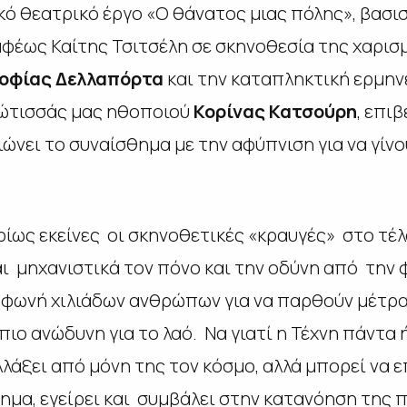
κό θεατρικό έργο «Ο θάνατος μιας πόλης», βασισ
φέως Καίτης Τσιτσέλη σε σκηνοθεσία της χαρισ
οφίας Δελλαπόρτα
και την καταπληκτική ερμην
ώτισσάς μας ηθοποιού
Κορίνας Κατσούρη
, επι
ιώνει το συναίσθημα με την αφύπνιση για να γίν
ρίως εκείνες οι σκηνοθετικές «κραυγές» στο τέ
αι μηχανιστικά τον πόνο και την οδύνη από την
ν φωνή χιλιάδων ανθρώπων για να παρθούν μέτρ
πιο ανώδυνη για το λαό. Να γιατί η Τέχνη πάντα ή
λάξει από μόνη της τον κόσμο, αλλά μπορεί να 
θημα, εγείρει και συμβάλει στην κατανόηση της 