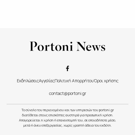
Εκδηλώσεις
Αγγελίες
Πολιτική Απορρήτου
Όροι χρήσης
contact@portoni.gr
Το σύνολο του περιεχομένου και των υπηρεσιών του portoni.gr
διατίθεται στους επισκέπτες αυστηρά για προσωπική χρήση.
Απαγορεύεται η χρήση ή επανεκπομπή του, σε οποιοδήποτε μέσο,
μετά ή άνευ επεξεργασίας, χωρίς γραπτή άδεια του εκδότη.