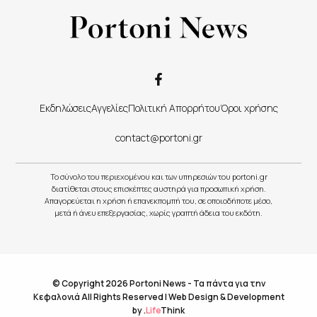
Εκδηλώσεις
Αγγελίες
Πολιτική Απορρήτου
Όροι χρήσης
contact@portoni.gr
Το σύνολο του περιεχομένου και των υπηρεσιών του portoni.gr
διατίθεται στους επισκέπτες αυστηρά για προσωπική χρήση.
Απαγορεύεται η χρήση ή επανεκπομπή του, σε οποιοδήποτε μέσο,
μετά ή άνευ επεξεργασίας, χωρίς γραπτή άδεια του εκδότη.
© Copyright 2026 Portoni News - Τα πάντα για την
Κεφαλονιά All Rights Reserved |
Web Design & Development
by
.
Life
Think