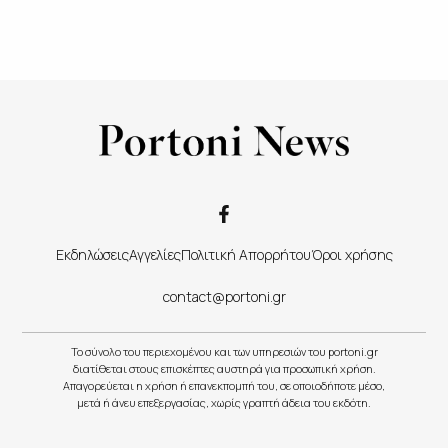
Εκδηλώσεις
Αγγελίες
Πολιτική Απορρήτου
Όροι χρήσης
contact@portoni.gr
Το σύνολο του περιεχομένου και των υπηρεσιών του portoni.gr
διατίθεται στους επισκέπτες αυστηρά για προσωπική χρήση.
Απαγορεύεται η χρήση ή επανεκπομπή του, σε οποιοδήποτε μέσο,
μετά ή άνευ επεξεργασίας, χωρίς γραπτή άδεια του εκδότη.