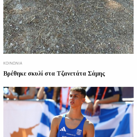
ΚΟΙΝΩΝΊΑ
Βρέθηκε σκυλί στα Τζανετάτα Σάμης