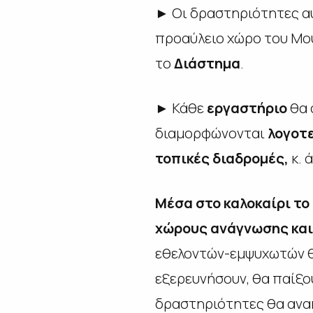
► Οι δραστηριότητες αυ
προαύλειο χώρο του Μου
το
Διάστημα
.
► Κάθε
εργαστήριο
θα 
διαμορφώνονται
λογοτε
τοπικές διαδρομές,
κ. ά
Μέσα στο καλοκαίρι το
χώρους ανάγνωσης και
εθελοντών-εμψυχωτών θα
εξερευνήσουν, θα παίξο
δραστηριότητες θα ανα