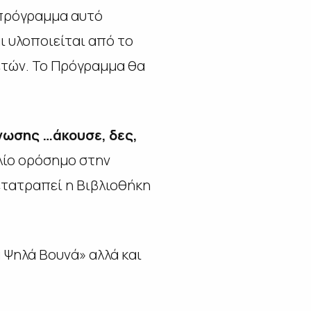
πρόγραμμα αυτό
ι υλοποιείται από το
 ετών. Το Πρόγραμμα θα
νωσης …άκουσε, δες,
βλίο ορόσημο στην
μετατραπεί η Βιβλιοθήκη
Ψηλά Βουνά» αλλά και