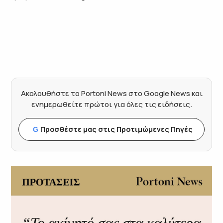
Ακολουθήστε το Portoni News στο Google News και
ενημερωθείτε πρώτοι για όλες τις ειδήσεις.
Προσθέστε μας στις Προτιμώμενες Πηγές
G