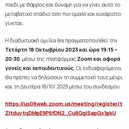
παιδί με θάρρος και δύναμη για να γίνει αυτό το
μεταβατικό στάδιο όσο πιο ομαλό και ευχάριστο
γίνεται.
Η διαδικτυακή ομιλία θα πραγματοποιηθεί την
Τετάρτη 18 Οκτωβρίου 2023 και ώρα 19:15 –
20:30
, μέσω της πλατφόρμας
Zoom και αφορά
γονείς και εκπαιδευτικούς
. Οι ενδιαφερόμενοι
θα πρέπει να δηλώσουν τη συμμετοχή τους μέχρι
και τη Δευτέρα 16/10/ 2023 μέσω του συνδέσμου
https://us06web.zoom.us/meeting/register/t
ZItduytqDMpE9P6fDN2_Cu8QgiSapQx1pkU