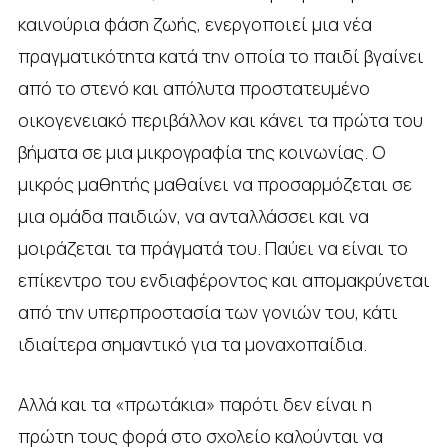
καινούρια φάση ζωής, ενεργοποιεί μια νέα
πραγματικότητα κατά την οποία το παιδί βγαίνει
από το στενό και απόλυτα προστατευμένο
οικογενειακό περιβάλλον και κάνει τα πρώτα του
βήματα σε μια μικρογραφία της κοινωνίας. Ο
μικρός μαθητής μαθαίνει να προσαρμόζεται σε
μια ομάδα παιδιών, να ανταλλάσσει και να
μοιράζεται τα πράγματά του. Παύει να είναι το
επίκεντρο του ενδιαφέροντος και απομακρύνεται
από την υπερπροστασία των γονιών του, κάτι
ιδιαίτερα σημαντικό για τα μοναχοπαίδια.
Αλλά και τα «πρωτάκια» παρότι δεν είναι η
πρώτη τους φορά στο σχολείο καλούνται να