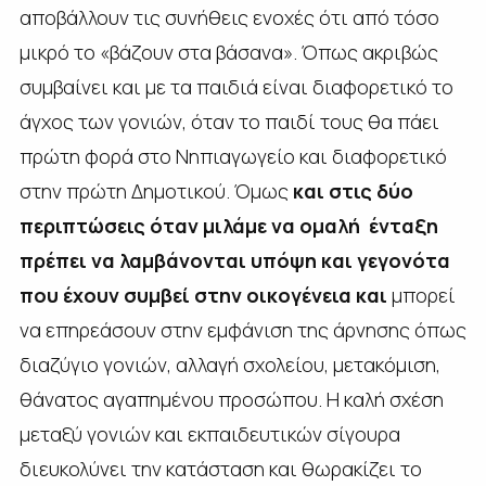
αποβάλλουν τις συνήθεις ενοχές ότι από τόσο
μικρό το «βάζουν στα βάσανα». Όπως ακριβώς
συμβαίνει και με τα παιδιά είναι διαφορετικό το
άγχος των γονιών, όταν το παιδί τους θα πάει
πρώτη φορά στο Νηπιαγωγείο και διαφορετικό
στην πρώτη Δημοτικού. Όμως
και στις δύο
περιπτώσεις όταν μιλάμε να ομαλή ένταξη
πρέπει να λαμβάνονται υπόψη και γεγονότα
που έχουν συμβεί στην οικογένεια και
μπορεί
να επηρεάσουν στην εμφάνιση της άρνησης όπως
διαζύγιο γονιών, αλλαγή σχολείου, μετακόμιση,
θάνατος αγαπημένου προσώπου. Η καλή σχέση
μεταξύ γονιών και εκπαιδευτικών σίγουρα
διευκολύνει την κατάσταση και θωρακίζει το