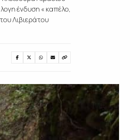
λογη ένδυση « καπέλο,
 του Λιβιεράτου