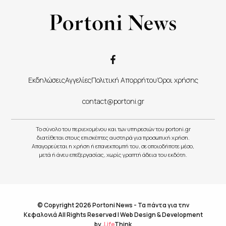
Εκδηλώσεις
Αγγελίες
Πολιτική Απορρήτου
Όροι χρήσης
contact@portoni.gr
Το σύνολο του περιεχομένου και των υπηρεσιών του portoni.gr
διατίθεται στους επισκέπτες αυστηρά για προσωπική χρήση.
Απαγορεύεται η χρήση ή επανεκπομπή του, σε οποιοδήποτε μέσο,
μετά ή άνευ επεξεργασίας, χωρίς γραπτή άδεια του εκδότη.
© Copyright 2026 Portoni News - Τα πάντα για την
Κεφαλονιά All Rights Reserved |
Web Design & Development
by
.
Life
Think