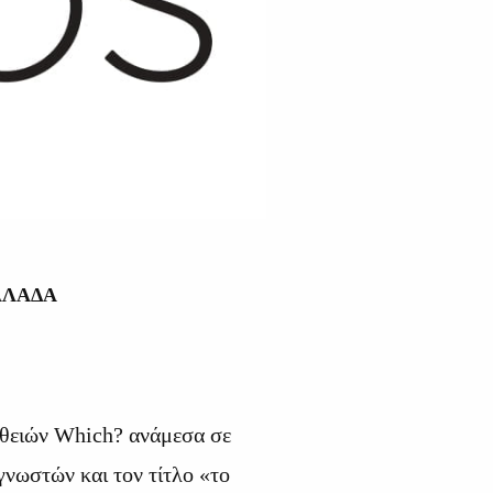
ΛΛΑΔΑ
ηθειών
Which
? ανάμεσα σε
νωστών και τον τίτλο «το