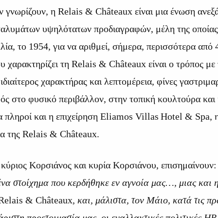
ν γνωρίζουν, η Relais & Châteaux είναι μια ένωση ανε
αλυμάτων υψηλότατων προδιαγραφών, μέλη της οποίας 
λία, το 1954, για να αριθμεί, σήμερα, περισσότερα από 
 χαρακτηρίζει τη Relais & Châteaux είναι ο τρόπος με 
ιδιαίτερος χαρακτήρας και λεπτομέρεια, φίνες γαστριμα
ός στο φυσικό περιβάλλον, στην τοπική κουλτούρα και 
 πληροί και η επιχείρηση Eliamos
Villas
Hotel
&
Spa
, 
α της Relais & Châteaux.
 κύριος Κορσιάνος και κυρία Κορσιάνου, επισημαίνουν
ένα στοίχημα που κερδήθηκε εν αγνοία μας…, μιας και 
Relais & Châteaux
, και, μάλιστα, τον Μάιο, κατά τις π
 άριστη προετοιμασία μας, οι εναλλακτικές πολιτικές
HR