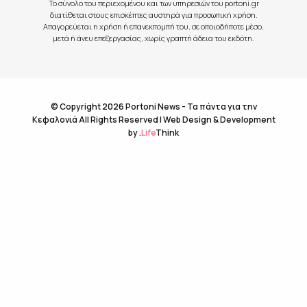
Το σύνολο του περιεχομένου και των υπηρεσιών του portoni.gr
διατίθεται στους επισκέπτες αυστηρά για προσωπική χρήση.
Απαγορεύεται η χρήση ή επανεκπομπή του, σε οποιοδήποτε μέσο,
μετά ή άνευ επεξεργασίας, χωρίς γραπτή άδεια του εκδότη.
© Copyright 2026 Portoni News - Τα πάντα για την
Κεφαλονιά All Rights Reserved |
Web Design & Development
by
.
Life
Think